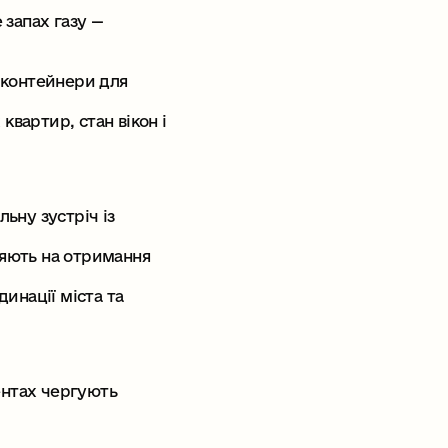
 запах газу —
(контейнери для
квартир, стан вікон і
льну зустріч із
яють на отримання
инації міста та
ентах чергують