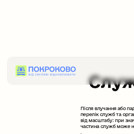
Служ
Після влучання або па
перелік служб та орга
від масштабу: при зн
частина служб може н