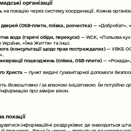
омадські організації
на локацію через систему координації. Кожна організац
 дверей (ОSB-плити, плівка, розчистка)
— «Добробат», 
тна вода (гарячі обіди, перекуси)
— WCK, «Польова кух
 України, «Їжа Життя» та інші.
га (консультації щодо прав постраждалих)
— УВКБ ОО
».
онсервації пошкоджень (плівка, ОSB-плити)
— «Рокада»,
го Хреста
— пункт видачі гуманітарної допомоги безпосе
 безкоштовно і за власною ініціативою. Їм потрібно ор
інформацію про заміри вікон.
на локації
щуватися інформаційні роздруківки: де знаходиться шта
ації працюють. Якщо їх немає — зверніться до координа