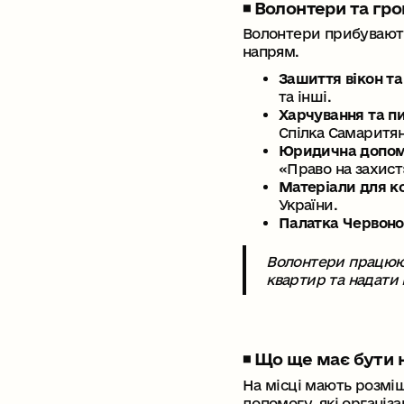
◾️ Волонтери та гр
Волонтери прибувають 
напрям.
Зашиття вікон та
та інші.
Харчування та пи
Спілка Самаритян
Юридична допомо
«Право на захист
Матеріали для к
України.
Палатка Червоно
Волонтери працюють
квартир та надати 
◾️ Що ще має бути 
На місці мають розмі
допомогу, які організ