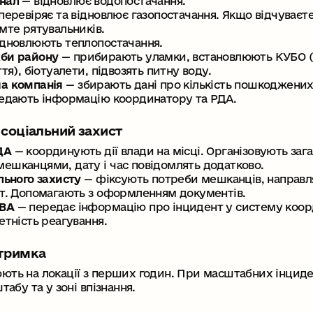
анал
— відновлює водопостачання.
перевіряє та відновлює газопостачання. Якщо відчуваєте
мте рятувальників.
ідновлюють теплопостачання.
би району
— прибирають уламки, встановлюють КУБО 
тя), біотуалети, підвозять питну воду.
а компанія
— збирають дані про кількість пошкоджених 
редають інформацію координатору та РДА.
а соціальний захист
ДА
— координують дії влади на місці. Організовують зага
ешканцями, дату і час повідомлять додатково.
льного захисту
— фіксують потреби мешканців, направл
ат. Допомагають з оформленням документів.
МВА
— передає інформацію про інцидент у систему коорд
етність реагування.
дтримка
ють на локації з перших годин. При масштабних інцид
табу та у зоні впізнання.