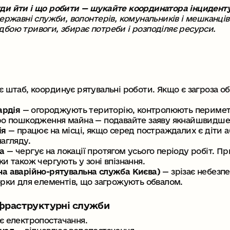
уди йти і що робити — шукайте координатора інциденту
 державні служби, волонтерів, комунальників і мешканці
дбою тривоги, збирає потреби і розподіляє ресурси.
є штаб, координує рятувальні роботи. Якщо є загроза о
ардія
— огороджують територію, контролюють периметр
ро пошкодження майна — подавайте заяву якнайшвидше
ія
— працює на місці, якщо серед постраждалих є діти а
агляду.
а
— чергує на локації протягом усього періоду робіт. 
и також чергують у зоні впізнання.
а аварійно-рятувальна служба Києва)
— зрізає небезпе
рки для елементів, що загрожують обвалом.
інфраструктурні служби
є електропостачання.