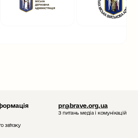
формація
pr@brave.org.ua
З питань медіа і комунікацій
 звʼязку