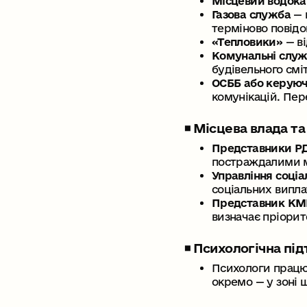
Місцевий водок
Газова служба
— 
терміново повідо
«Тепловики»
— в
Комунальні служ
будівельного сміт
ОСББ або керуюч
комунікацій. Пе
◾️ Місцева влада т
Представники Р
постраждалими м
Управління соціа
соціальних випл
Представник К
визначає пріорит
◾️ Психологічна пі
Психологи
працю
окремо — у зоні ш