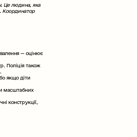
.
Це людина, яка
в. Координатор
бвалення — оцінює
. Поліція також
.
бо якщо діти
При масштабних
чні конструкції,