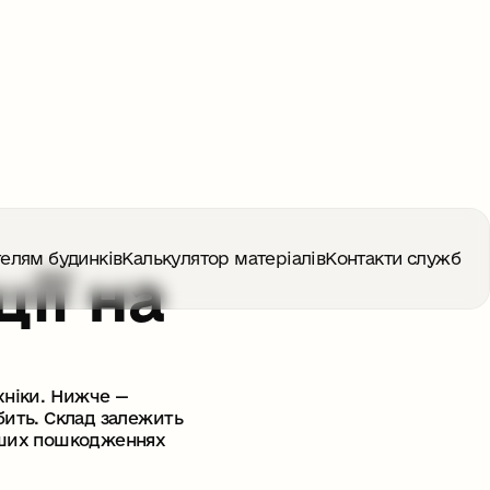
елям будинків
Калькулятор матеріалів
Контакти служб
ії на
ехніки. Нижче —
обить. Склад залежить
енших пошкодженнях