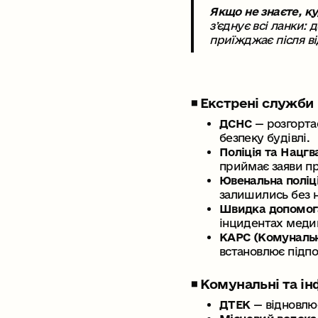
Якщо не знаєте, к
зʼєднує всі ланки:
приїжджає після ві
◾️ Екстрені служби
ДСНС
— розгорта
безпеку будівлі.
Поліція та Нацгв
приймає заяви п
Ювенальна поліц
залишились без н
Швидка допомог
інцидентах медик
КАРС (Комунальн
встановлює підпо
◾️ Комунальні та 
ДТЕК
— відновлю