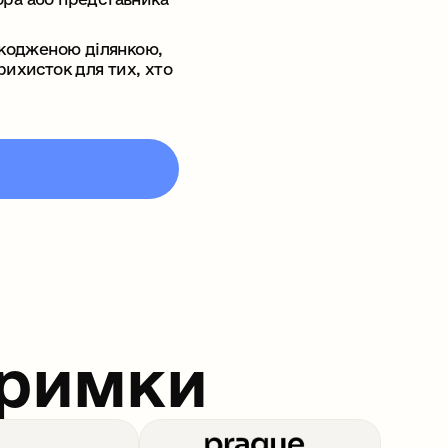
шкодженою ділянкою,
рихисток для тих, хто
тримки