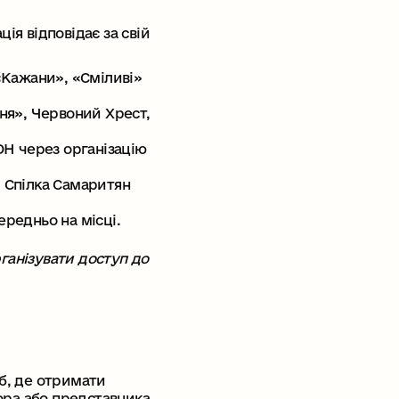
ія відповідає за свій
«Кажани», «Сміливі»
ня», Червоний Хрест,
Н через організацію
 Спілка Самаритян
редньо на місці.
ганізувати доступ до
б, де отримати
тора або представника