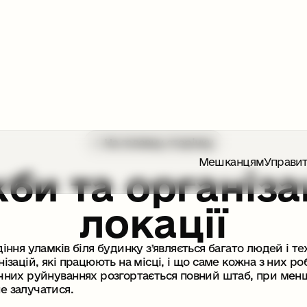
На головну сторінку
Мешканцям
Управит
би та організац
локації
діння уламків біля будинку зʼявляється багато людей і т
нізацій, які працюють на місці, і що саме кожна з них р
ачних руйнуваннях розгортається повний штаб, при м
е залучатися.